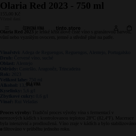
Olaria Red 2023 - 750 ml
155,00 Kč
Včetně daní.
tinto.store
ČERVENÁ VÍNA
Olaria Red 2023
je lehké křišťálově čisté víno s granátovou barvou,
vůní nebo vyzrálým ovocem, jemné a středně plné na patře.
Vinařství:
Adega de Reguengos, Reguengos, Alentejo, Portugalsko
Druh:
Červené víno, suché
Oblast:
Alentejo
Odrůdy:
Castelão, Aragonêz, Trincadeira
Rok:
2023
Velikost lahe:
750 ml
BÍLÁ VÍNA
Alkohol:
13,5 %
Kyselinky:
5,6 g/l
Zbytkové cukry:
0,6 g/l
Vinař:
Rui Veladas
Proces výroby:
Tradiční proces výroby vína s fermentací v
nerezových kádích s kontrolovanou teplotou 28ºC (82,4ºF). Macerace
byla intenzivní a prodloužená. Víno zraje v kádích a bylo stabilizováno
a filtrováno v průběhu jednoho roku.